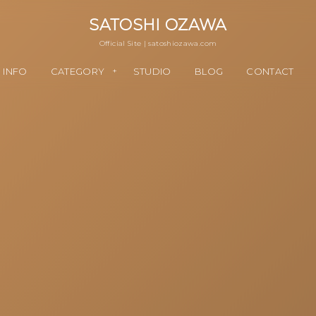
SATOSHI OZAWA
Official Site | satoshiozawa.com
お知ら
カテゴリー
OZAWA
ブログ
問い合わせ
INFO
CATEGORY
STUDIO
BLOG
CONTACT
せ
STUDIO