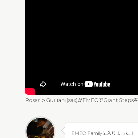
Rosario Guiliani(sax)がEMEOでGiant St
EMEO Familyに入りました！