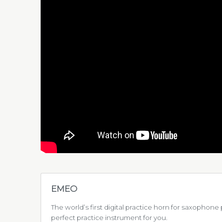
EMEO
The world’s first digital practice horn for saxophon
perfect practice instrument for you.